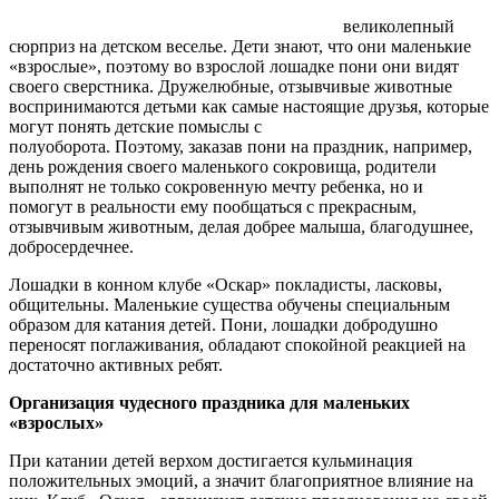
великолепный
сюрприз на детском веселье. Дети знают, что они маленькие
«взрослые», поэтому во взрослой лошадке пони они видят
своего сверстника. Дружелюбные, отзывчивые животные
воспринимаются детьми как самые настоящие друзья, которые
могут понять детские помыслы с
полуоборота. Поэтому, заказав пони на праздник, например,
день рождения своего маленького сокровища, родители
выполнят не только сокровенную мечту ребенка, но и
помогут в реальности ему пообщаться с прекрасным,
отзывчивым животным, делая добрее малыша, благодушнее,
добросердечнее.
Лошадки в конном клубе «Оскар» покладисты, ласковы,
общительны. Маленькие существа обучены специальным
образом для катания детей. Пони, лошадки добродушно
переносят поглаживания, обладают спокойной реакцией на
достаточно активных ребят.
Организация чудесного праздника для маленьких
«взрослых»
При катании детей верхом достигается кульминация
положительных эмоций, а значит благоприятное влияние на