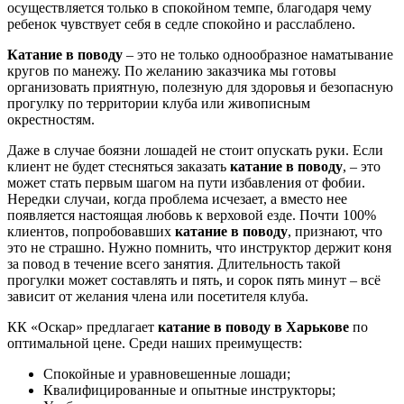
осуществляется только в спокойном темпе, благодаря чему
ребенок чувствует себя в седле спокойно и расслаблено.
Катание в поводу
– это не только однообразное наматывание
кругов по манежу. По желанию заказчика мы готовы
организовать приятную, полезную для здоровья и безопасную
прогулку по территории клуба или живописным
окрестностям.
Даже в случае боязни лошадей не стоит опускать руки. Если
клиент не будет стесняться заказать
катание в поводу
, – это
может стать первым шагом на пути избавления от фобии.
Нередки случаи, когда проблема исчезает, а вместо нее
появляется настоящая любовь к верховой езде. Почти 100%
клиентов, попробовавших
катание в поводу
, признают, что
это не страшно. Нужно помнить, что инструктор держит коня
за повод в течение всего занятия. Длительность такой
прогулки может составлять и пять, и сорок пять минут – всё
зависит от желания члена или посетителя клуба.
КК «Оскар» предлагает
катание в поводу в Харькове
по
оптимальной цене. Среди наших преимуществ:
Спокойные и уравновешенные лошади;
Квалифицированные и опытные инструкторы;