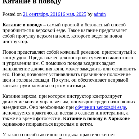
Катание в поводу
Posted on
21 сентября, 2016
16 мая, 2025
by
admin
Катание в поводу
– самый простой и безопасный способ
приобщиться к верховой езде. Такое катание представляет
собой прогулку верхом на коне, которого ведет за повод
инструктор.
Повод представляет собой кожаный ремешок, пристегнутый к
концу удил. Предназначен для контроля гужевого животного
и управления им. С помощью повода всадник задает
направление движения коня, может замедлить или остановить
его. Повод позволяет устанавливать правильное положение
шеи и головы лошади. По сути, он обеспечивает непрямой
контакт руки хозяина со ртом питомца.
Катание верхом, при котором инструктор контролирует
движение коня и управляет им, популярно среди начинающих
наездников. Оно необходимо при
обучении верховой езде
,
используется практически всегда в сеансах иппотерапии, а
также во время фотосессий.
Катание в поводу в Харькове
одинаково понравиться взрослым и детям.
У такого способа активного отдыха практически нет