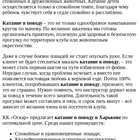
спокойных и дружелюбных животных. Катание детей
осуществляется только в спокойном темпе, благодаря чему
ребенок чувствует себя в седле спокойно и расслаблено.
Катание в поводу
– это не только однообразное наматывание
кругов по манежу. По желанию заказчика мы готовы
организовать приятную, полезную для здоровья и безопасную
прогулку по территории клуба или живописным
окрестностям.
Даже в случае боязни лошадей не стоит опускать руки. Если
клиент не будет стесняться заказать
катание в поводу
, – это
может стать первым шагом на пути избавления от фобии.
Нередки случаи, когда проблема исчезает, а вместо нее
появляется настоящая любовь к верховой езде. Почти 100%
клиентов, попробовавших
катание в поводу
, признают, что
это не страшно. Нужно помнить, что инструктор держит коня
за повод в течение всего занятия. Длительность такой
прогулки может составлять и пять, и сорок пять минут – всё
зависит от желания члена или посетителя клуба.
КК «Оскар» предлагает
катание в поводу в Харькове
по
оптимальной цене. Среди наших преимуществ:
Спокойные и уравновешенные лошади;
Квалифицированные и опытные инструкторы;