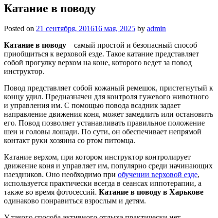
Катание в поводу
Posted on
21 сентября, 2016
16 мая, 2025
by
admin
Катание в поводу
– самый простой и безопасный способ
приобщиться к верховой езде. Такое катание представляет
собой прогулку верхом на коне, которого ведет за повод
инструктор.
Повод представляет собой кожаный ремешок, пристегнутый к
концу удил. Предназначен для контроля гужевого животного
и управления им. С помощью повода всадник задает
направление движения коня, может замедлить или остановить
его. Повод позволяет устанавливать правильное положение
шеи и головы лошади. По сути, он обеспечивает непрямой
контакт руки хозяина со ртом питомца.
Катание верхом, при котором инструктор контролирует
движение коня и управляет им, популярно среди начинающих
наездников. Оно необходимо при
обучении верховой езде
,
используется практически всегда в сеансах иппотерапии, а
также во время фотосессий.
Катание в поводу в Харькове
одинаково понравиться взрослым и детям.
У такого способа активного отдыха практически нет