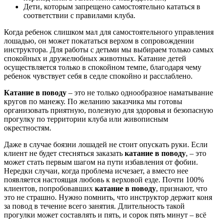
Дети, которым запрещено самостоятельно кататься в
соответствии с правилами клуба.
Когда ребенок слишком мал для самостоятельного управления
лошадью, он может покататься верхом в сопровождении
инструктора. Для работы с детьми мы выбираем только самых
спокойных и дружелюбных животных. Катание детей
осуществляется только в спокойном темпе, благодаря чему
ребенок чувствует себя в седле спокойно и расслаблено.
Катание в поводу
– это не только однообразное наматывание
кругов по манежу. По желанию заказчика мы готовы
организовать приятную, полезную для здоровья и безопасную
прогулку по территории клуба или живописным
окрестностям.
Даже в случае боязни лошадей не стоит опускать руки. Если
клиент не будет стесняться заказать
катание в поводу
, – это
может стать первым шагом на пути избавления от фобии.
Нередки случаи, когда проблема исчезает, а вместо нее
появляется настоящая любовь к верховой езде. Почти 100%
клиентов, попробовавших
катание в поводу
, признают, что
это не страшно. Нужно помнить, что инструктор держит коня
за повод в течение всего занятия. Длительность такой
прогулки может составлять и пять, и сорок пять минут – всё