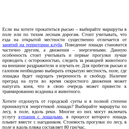
Если вы хотите прокатиться рысью – выбирайте маршруты в
поле или по тихим лесным дорогам. Стоит учитывать, что
езда на открытой местности существенно отличается от
занятий на территории клуба
. Поведение лошади становится
частично другим, а движения – энергичными. Данную
особенность стоит учитывать и первые прогулки лучше
проводить с осторожностью, следить за реакцией животного
на внешние раздражители и изучать ее. Для пробегов рысью и
галопом необходимо выбирать открытую местность, поле, где
лошадка будет ощущать уверенность и свободу. Наличие
преград на пути во время скоростного движения может
напугать коня, что в свою очередь может привести к
травмированию всадника и животного.
Хотите отдохнуть от городской суеты и в полной степени
проникнутся энергетикой лошади? Выбирайте маршруты по
лесу, в поле, вдоль реки. Многие из них могут включать
услугу
купания с лошадьми
, в процессе которого лошадь
плывет вместе с наездником. Стоимость прогулки по лесу, в
поле и вдоль пляжа составляет 80 грн/час.