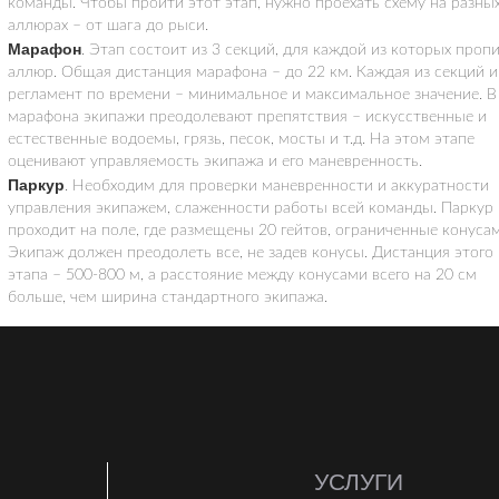
команды. Чтобы пройти этот этап, нужно проехать схему на разны
аллюрах – от шага до рыси.
Марафон
. Этап состоит из 3 секций, для каждой из которых проп
аллюр. Общая дистанция марафона – до 22 км. Каждая из секций 
регламент по времени – минимальное и максимальное значение. В
марафона экипажи преодолевают препятствия – искусственные и
естественные водоемы, грязь, песок, мосты и т.д. На этом этапе
оценивают управляемость экипажа и его маневренность.
Паркур
. Необходим для проверки маневренности и аккуратности
управления экипажем, слаженности работы всей команды. Паркур
проходит на поле, где размещены 20 гейтов, ограниченные конусам
Экипаж должен преодолеть все, не задев конусы. Дистанция этого
этапа – 500-800 м, а расстояние между конусами всего на 20 см
больше, чем ширина стандартного экипажа.
внования заканчиваются подсчетом баллов и награждением
дителем кубком.
улка на лошадях для двоих
улка верхом на лошади: с чего начать?
УСЛУГИ