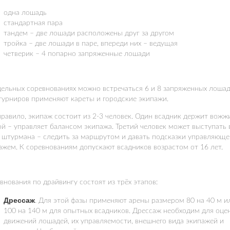
одна лошадь
стандартная пара
тандем – две лошади расположены друг за другом
тройка – две лошади в паре, впереди них – ведущая
четверик – 4 попарно запряженные лошади
дельных соревнованиях можно встречаться 6 и 8 запряженных лошад
турниров применяют кареты и городские экипажи.
правило, экипаж состоит из 2-3 человек. Один всадник держит вожжи
ой – управляет балансом экипажа. Третий человек может выступать 
 штурмана – следить за маршрутом и давать подсказки управляющ
ажем. К соревнованиям допускают всадников возрастом от 16 лет.
внования по драйвингу состоят из трёх этапов:
Дрессаж
. Для этой фазы применяют арены размером 80 на 40 м и
100 на 140 м для опытных всадников. Дрессаж необходим для оце
движений лошадей, их управляемости, внешнего вида экипажей и