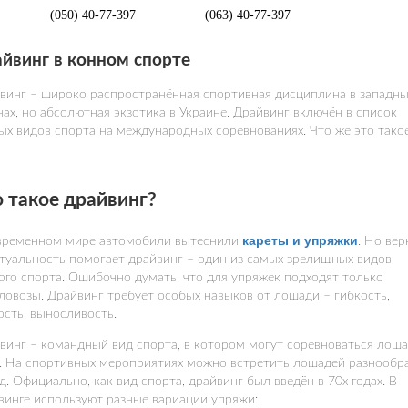
(050) 40-77-397
(063) 40-77-397
йвинг в конном спорте
винг – широко распространённая спортивная дисциплина в западны
нах, но абсолютная экзотика в Украине. Драйвинг включён в список
ых видов спорта на международных соревнованиях. Что же это тако
 такое драйвинг?
кареты и упряжки
временном мире автомобили вытеснили
. Но вер
ктуальность помогает драйвинг – один из самых зрелищных видов
ого спорта. Ошибочно думать, что для упряжек подходят только
ловозы. Драйвинг требует особых навыков от лошади – гибкость,
ость, выносливость.
винг – командный вид спорта, в котором могут соревноваться лоша
. На спортивных мероприятиях можно встретить лошадей разнообр
д. Официально, как вид спорта, драйвинг был введён в 70х годах. В
винге используют разные вариации упряжи: