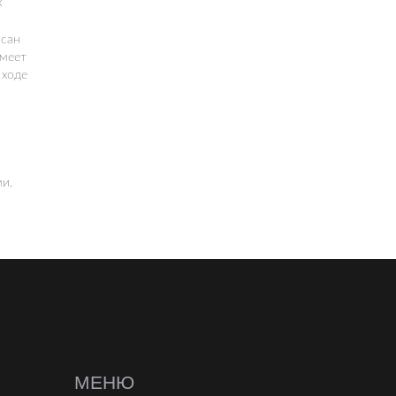
х
исан
имеет
 ходе
и.
МЕНЮ