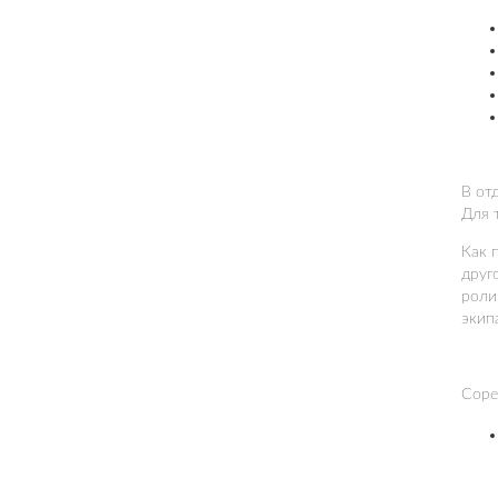
В от
Для 
Как 
друг
роли
экип
Соре