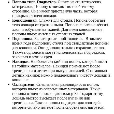
Попона типа Гладиатор.
Сшита из синтетических
материалов. Попону отличают по необычному
строению. Она имеет приставную часть, которая
прикрывает шею лошади.
Конюшенная
. Служит для стойла. Попона оберегает
тело лошади от грязи и пыли. Попона сшита из лёгких
хлопчатобумажных тканей. Для зимы конюшенные
попоны шьют из тёплых стеганых тканей.
Подпопона
. Бывает различной толщины. В зимнее
время года подпопону стелят под стандартные попоны
для конюшни. Они дополнительно сохраняют тепло.
Также подпопоны могут использоваться под седлом,
закрывая плечи и круп.
Накидки.
Наиболее легкий вид попон, который шьют
из тонких материалов. Накидки применяют после
тренировки и летом при выгуле лошадей. С помощью
летних накидок можно поддерживать чистоту лошади в
конюшне.
Охладители
. Специальная разновидность попон,
которую шьют из современных материалов. Такие
попоны отлично поглощают влагу. Благодаря этому
лошадь быстро высыхает после купания или
тренировки. Такие попоны подходят для лошадей,
которые сильно потеют после спортивных нагрузок.