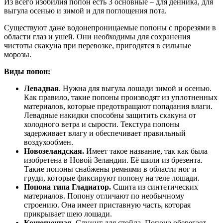
Из всего изобилия попон есть 3 основные – для денника, для
выгула осенью и зимой и для поглощения пота.
Существуют даже водонепроницаемые попоны с прорезями в
области глаз и ушей. Они необходимы для сохранения
чистоты скакуна при перевозке, пригодятся в сильные
морозы.
Виды попон:
Левадная
. Нужна для выгула лошади зимой и осенью.
Как правило, такие попоны производят из уплотненных
материалов, которые предотвращают попадания влаги.
Левадные накидки способны защитить скакуна от
холодного ветра и сырости. Текстура попоны
задерживает влагу и обеспечивает правильный
воздухообмен.
Новозеландская.
Имеет такое название, так как была
изобретена в Новой Зеландии. Её шили из брезента.
Такие попоны снабжены ремнями в области ног и
груди, которые фиксируют попону на теле лошади.
Попона типа Гладиатор.
Сшита из синтетических
материалов. Попону отличают по необычному
строению. Она имеет приставную часть, которая
прикрывает шею лошади.
Конюшенная
. Служит для стойла. Попона оберегает