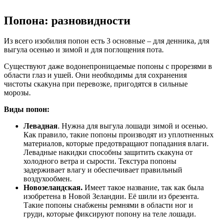
Попона: разновидности
Из всего изобилия попон есть 3 основные – для денника, для
выгула осенью и зимой и для поглощения пота.
Существуют даже водонепроницаемые попоны с прорезями в
области глаз и ушей. Они необходимы для сохранения
чистоты скакуна при перевозке, пригодятся в сильные
морозы.
Виды попон:
Левадная
. Нужна для выгула лошади зимой и осенью.
Как правило, такие попоны производят из уплотненных
материалов, которые предотвращают попадания влаги.
Левадные накидки способны защитить скакуна от
холодного ветра и сырости. Текстура попоны
задерживает влагу и обеспечивает правильный
воздухообмен.
Новозеландская.
Имеет такое название, так как была
изобретена в Новой Зеландии. Её шили из брезента.
Такие попоны снабжены ремнями в области ног и
груди, которые фиксируют попону на теле лошади.