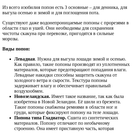
Из всего изобилия попон есть 3 основные – для денника, для
выгула осенью и зимой и для поглощения пота.
Существуют даже водонепроницаемые попоны с прорезями в
области глаз и ушей. Они необходимы для сохранения
чистоты скакуна при перевозке, пригодятся в сильные
морозы.
Виды попон:
Левадная
. Нужна для выгула лошади зимой и осенью.
Как правило, такие попоны производят из уплотненных
материалов, которые предотвращают попадания влаги.
Левадные накидки способны защитить скакуна от
холодного ветра и сырости. Текстура попоны
задерживает влагу и обеспечивает правильный
воздухообмен.
Новозеландская.
Имеет такое название, так как была
изобретена в Новой Зеландии. Её шили из брезента.
Такие попоны снабжены ремнями в области ног и
груди, которые фиксируют попону на теле лошади.
Попона типа Гладиатор.
Сшита из синтетических
материалов. Попону отличают по необычному
строению. Она имеет приставную часть, которая