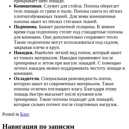
прикрывает шею лошади.
Конюшенная
. Служит для стойла. Попона оберегает
тело лошади от грязи и пыли. Попона сшита из лёгких
хлопчатобумажных тканей. Для зимы конюшенные
попоны шьют из тёплых стеганых тканей.
Подпопона
. Бывает различной толщины. В зимнее
время года подпопону стелят под стандартные попоны
для конюшни. Они дополнительно сохраняют тепло.
Также подпопоны могут использоваться под седлом,
закрывая плечи и круп.
Накидки.
Наиболее легкий вид попон, который шьют
из тонких материалов. Накидки применяют после
тренировки и летом при выгуле лошадей. С помощью
летних накидок можно поддерживать чистоту лошади в
конюшне.
Охладители
. Специальная разновидность попон,
которую шьют из современных материалов. Такие
попоны отлично поглощают влагу. Благодаря этому
лошадь быстро высыхает после купания или
тренировки. Такие попоны подходят для лошадей,
которые сильно потеют после спортивных нагрузок.
Posted in
Блог
Навигация по записям