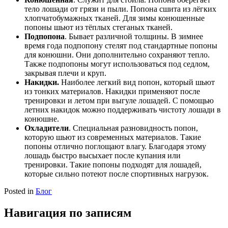
тело лошади от грязи и пыли. Попона сшита из лёгких
хлопчатобумажных тканей. Для зимы конюшенные
попоны шьют из тёплых стеганых тканей.
Подпопона
. Бывает различной толщины. В зимнее
время года подпопону стелят под стандартные попоны
для конюшни. Они дополнительно сохраняют тепло.
Также подпопоны могут использоваться под седлом,
закрывая плечи и круп.
Накидки.
Наиболее легкий вид попон, который шьют
из тонких материалов. Накидки применяют после
тренировки и летом при выгуле лошадей. С помощью
летних накидок можно поддерживать чистоту лошади в
конюшне.
Охладители
. Специальная разновидность попон,
которую шьют из современных материалов. Такие
попоны отлично поглощают влагу. Благодаря этому
лошадь быстро высыхает после купания или
тренировки. Такие попоны подходят для лошадей,
которые сильно потеют после спортивных нагрузок.
Posted in
Блог
Навигация по записям