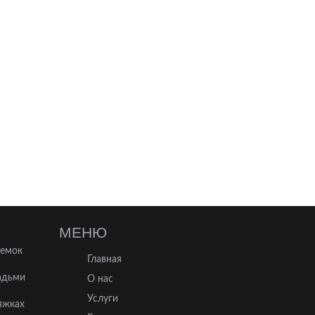
МЕНЮ
ъемок
Главная
адьми
О нас
Услуги
яжках