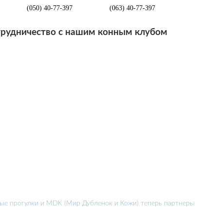
(050) 40-77-397
(063) 40-77-397
рудничество с нашим конным клубом
ые прогулки и MDK (Мир Дубленок и Кожи) теперь партнеры