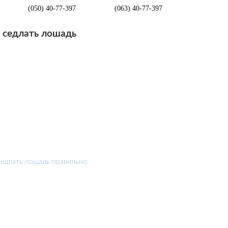
(050) 40-77-397
(063) 40-77-397
 седлать лошадь
седлать лошадь правильно