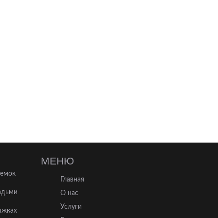
МЕНЮ
ъемок
Главная
адьми
О нас
Услуги
яжках